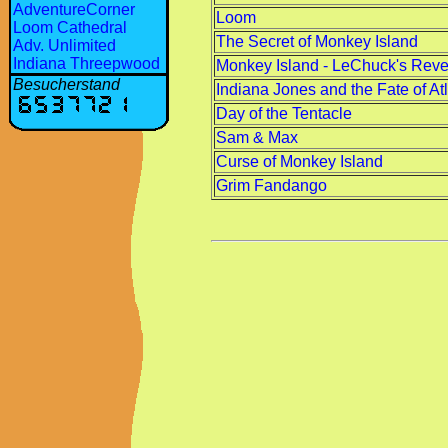
AdventureCorner
Loom
Loom Cathedral
The Secret of Monkey Island
Adv. Unlimited
Indiana Threepwood
Monkey Island - LeChuck's Rev
Besucherstand
Indiana Jones and the Fate of Atl
Day of the Tentacle
Sam & Max
Curse of Monkey Island
Grim Fandango