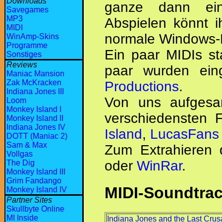
Downloads
ganze dann ein
Savegames
MP3
Abspielen könnt i
MIDI
normale Windows-
WinAmp-Skins
Programme
Ein paar MIDIs st
Sonstiges
Reviews
paar wurden ein
Maniac Mansion
Zak McKracken
Productions
.
Indiana Jones III
Von uns aufgesa
Loom
Monkey Island I
verschiedensten 
Monkey Island II
Indiana Jones IV
Island
,
LucasFans
DOTT (Maniac 2)
Sam & Max
Zum Extrahieren 
Vollgas
oder
WinRar
.
The Dig
Monkey Island III
Grim Fandango
MIDI-Soundtra
Monkey Island IV
Partner Sites
Skullbyte Online
MI Inside
Indiana Jones and the Last Cru