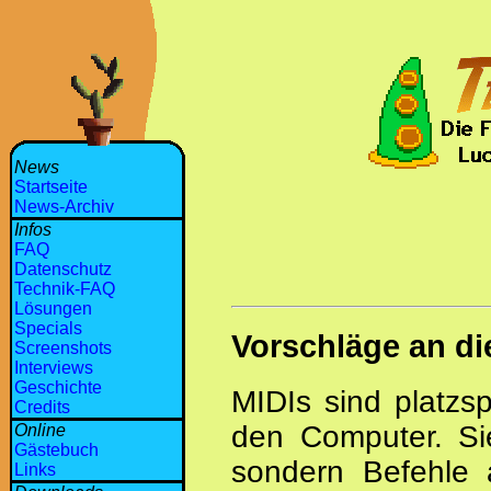
News
Startseite
News-Archiv
Infos
FAQ
Datenschutz
Technik-FAQ
Lösungen
Specials
Vorschläge an d
Screenshots
Interviews
Geschichte
MIDIs sind platzs
Credits
den Computer. Si
Online
Gästebuch
sondern Befehle 
Links