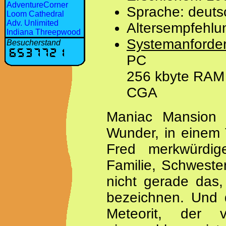
AdventureCorner
Sprache: deuts
Loom Cathedral
Adv. Unlimited
Altersempfehlu
Indiana Threepwood
Systemanforde
Besucherstand
PC
256 kbyte RAM
CGA
Maniac Mansion s
Wunder, in einem T
Fred merkwürdig
Familie, Schweste
nicht gerade das,
bezeichnen. Und 
Meteorit, der