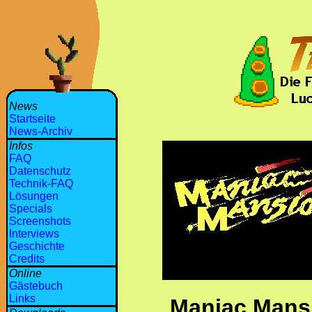
News
Startseite
News-Archiv
Infos
FAQ
Datenschutz
Technik-FAQ
Lösungen
Specials
Screenshots
Interviews
Geschichte
Credits
Online
Gästebuch
Links
Maniac Man