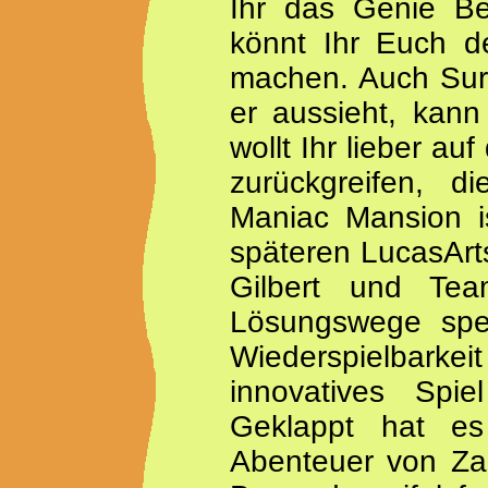
Ihr das Genie Be
könnt Ihr Euch d
machen. Auch Surfe
er aussieht, kann
wollt Ihr lieber au
zurückgreifen, 
Maniac Mansion is
späteren LucasArt
Gilbert und Te
Lösungswege spen
Wiederspielbark
innovatives Spie
Geklappt hat e
Abenteuer von Za