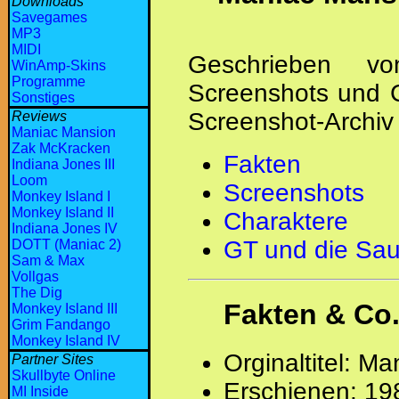
Downloads
Savegames
MP3
MIDI
Geschrieben 
WinAmp-Skins
Programme
Screenshots und C
Sonstiges
Screenshot-Archi
Reviews
Maniac Mansion
Zak McKracken
Fakten
Indiana Jones III
Loom
Screenshots
Monkey Island I
Monkey Island II
Charaktere
Indiana Jones IV
GT und die Sa
DOTT (Maniac 2)
Sam & Max
Vollgas
The Dig
Fakten & Co
Monkey Island III
Grim Fandango
Monkey Island IV
Orginaltitel: M
Partner Sites
Skullbyte Online
Erschienen: 19
MI Inside