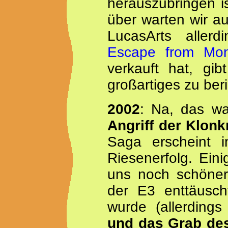
herauszubringen i
über warten wir a
LucasArts allerd
Escape from Mon
verkauft hat, gi
großartiges zu ber
2002
: Na, das wa
Angriff der Klonk
Saga erscheint 
Riesenerfolg. Eini
uns noch schöner
der E3 enttäusch
wurde (allerding
und das Grab de