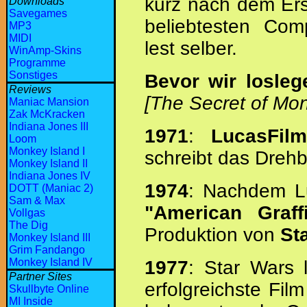
kurz nach dem Ersc
Downloads
Savegames
beliebtesten Comp
MP3
MIDI
lest selber.
WinAmp-Skins
Programme
Sonstiges
Bevor wir loslege
Reviews
[The Secret of Mon
Maniac Mansion
Zak McKracken
Indiana Jones III
1971
:
LucasFilm
Loom
Monkey Island I
schreibt das Dreh
Monkey Island II
Indiana Jones IV
1974
: Nachdem Lu
DOTT (Maniac 2)
Sam & Max
"American Graffi
Vollgas
The Dig
Produktion von
St
Monkey Island III
Grim Fandango
Monkey Island IV
1977
: Star Wars 
Partner Sites
erfolgreichste Fil
Skullbyte Online
MI Inside