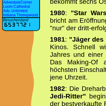
bekommt sechs Os
AdventureCorner
Loom Cathedral
Adv. Unlimited
1980
:
"Star War
Indiana Threepwood
bricht am Eröffnun
Besucherstand
"nur" der dritt-erfo
1981
:
"Jäger des
Kinos. Schnell wi
Jahres und einer d
Das Making-Of 
höchsten Einschal
jene Uhrzeit.
1982
: Die Drehar
Jedi-Ritter"
begin
der bestverkaufte F