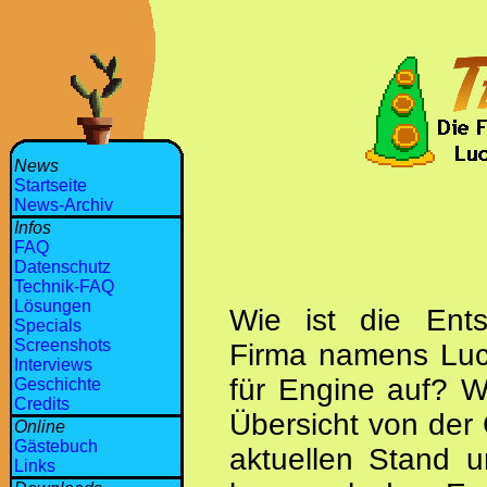
News
Startseite
News-Archiv
Infos
FAQ
Datenschutz
Technik-FAQ
Lösungen
Wie ist die Ents
Specials
Screenshots
Firma namens Luc
Interviews
für Engine auf? W
Geschichte
Credits
Übersicht von der
Online
Gästebuch
aktuellen Stand u
Links