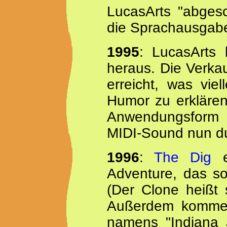
LucasArts "abges
die Sprachausgab
1995
: LucasArts 
heraus. Die Verkau
erreicht, was vie
Humor zu erklären
Anwendungsform
MIDI-Sound nun dur
1996
:
The Dig
er
Adventure, das sog
(Der Clone heißt 
Außerdem kommen 
namens "Indiana 