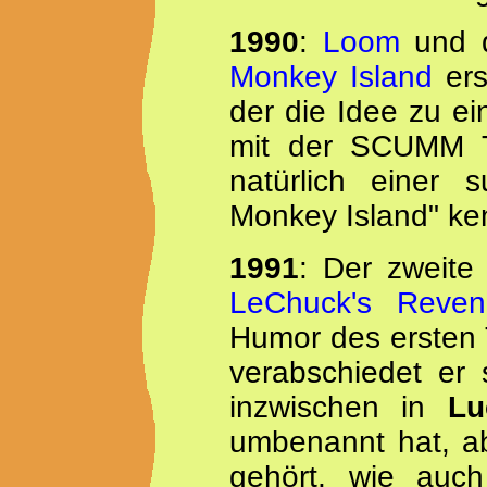
1990
:
Loom
und d
Monkey Island
ers
der die Idee zu ei
mit der SCUMM T
natürlich einer 
Monkey Island" ken
1991
: Der zweite
LeChuck's Reven
Humor des ersten 
verabschiedet er 
inzwischen in
Lu
umbenannt hat, ab
gehört, wie auch