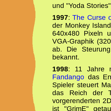
und "Yoda Stories"
1997
:
The Curse o
der Monkey Islan
640x480 Pixeln u
VGA-Graphik (320
ab. Die Steurung
bekannt.
1998
: 11 Jahre 
Fandango
das End
Spieler steuert M
das Reich der 
vorgerenderten 2D
ist "GrimE" geta