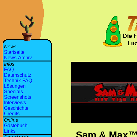
News
Startseite
News-Archiv
Infos
FAQ
Datenschutz
Technik-FAQ
Lösungen
Specials
Screenshots
Interviews
Geschichte
Credits
Online
Gästebuch
Links
Sam & Max™ 