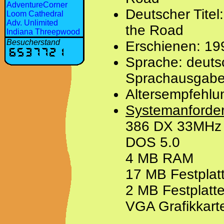
AdventureCorner
Deutscher Titel
Loom Cathedral
Adv. Unlimited
the Road
Indiana Threepwood
Besucherstand
Erschienen: 19
Sprache: deuts
Sprachausgabe
Altersempfehlu
Systemanforde
386 DX 33MHz
DOS 5.0
4 MB RAM
17 MB Festplatt
2 MB Festplatt
VGA Grafikkart