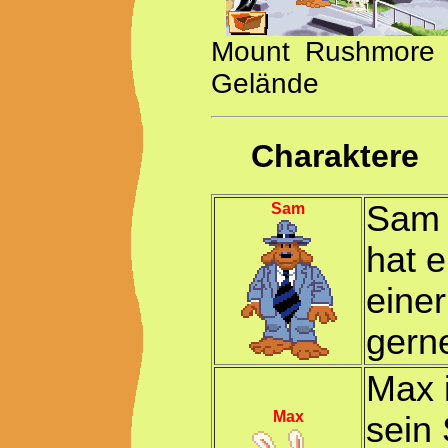
Mount Rushmore D
Gelände
Charaktere
Sam i
Sam
hat e
eine
gern
Max 
Max
sein 