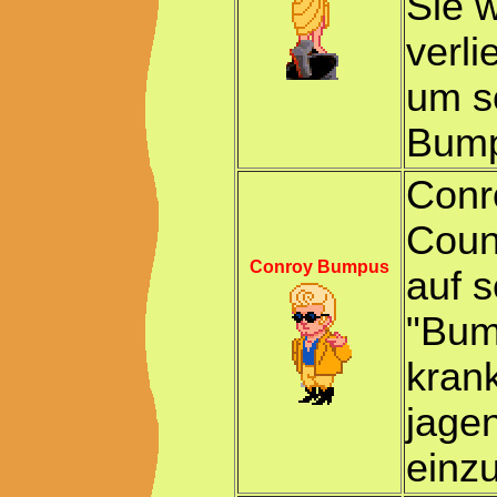
Sie w
verli
um s
Bump
Conr
Coun
Conroy Bumpus
auf 
"Bump
kran
jage
einz