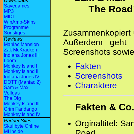
Downloads
Savegames
The Roa
MP3
MIDI
WinAmp-Skins
Programme
Zusammenkopiert 
Sonstiges
Reviews
Außerdem geht 
Maniac Mansion
Zak McKracken
Screenshots sowie
Indiana Jones III
Loom
Fakten
Monkey Island I
Monkey Island II
Screenshots
Indiana Jones IV
DOTT (Maniac 2)
Charaktere
Sam & Max
Vollgas
The Dig
Monkey Island III
Fakten & Co
Grim Fandango
Monkey Island IV
Partner Sites
Orginaltitel: Sa
Skullbyte Online
Road
MI Inside