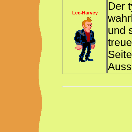
Der t
Lee-Harvey
wahrl
und 
treue
Seite
Auss