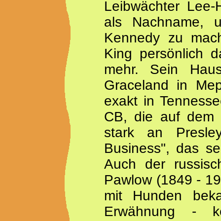
Leibwächter Lee-H
als Nachname, 
Kennedy zu mac
King persönlich da
mehr. Sein Haus 
Graceland in Meph
exakt in Tennessee
CB, die auf dem 
stark an Presl
Business", das sel
Auch der russisc
Pawlow (1849 - 19
mit Hunden bekan
Erwähnung - 