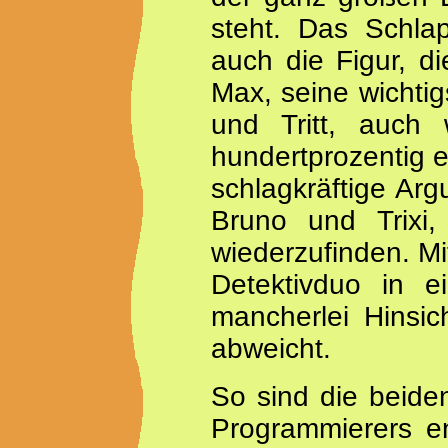
steht. Das Schla
auch die Figur, di
Max, seine wichtigs
und Tritt, auch
hundertprozentig e
schlagkräftige Ar
Bruno und Trixi,
wiederzufinden. Mit
Detektivduo in e
mancherlei Hinsi
abweicht.
So sind die beide
Programmierers e