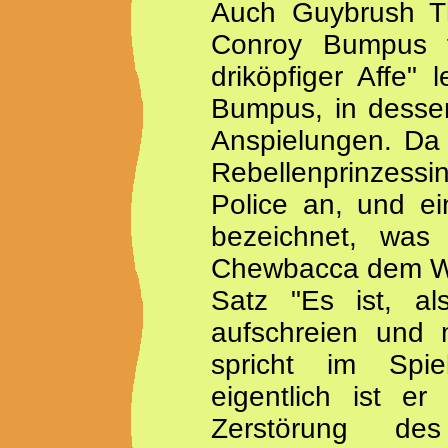
Auch Guybrush Thr
Conroy Bumpus fä
driköpfiger Affe" 
Bumpus, in desse
Anspielungen. Da 
Rebellenprinzessin
Police an, und ein
bezeichnet, was 
Chewbacca dem Wo
Satz "Es ist, a
aufschreien und 
spricht im Spi
eigentlich ist e
Zerstörung de