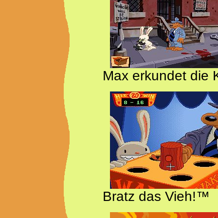
Max erkundet die K
Bratz das Vieh!™