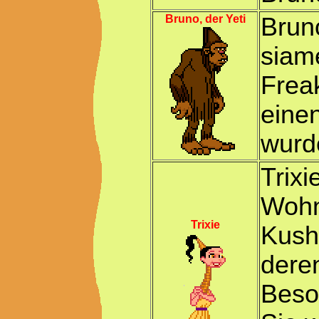
Bruno, der Yeti
Bruno
siame
Frea
einen
wurd
Trixi
Wohn
Trixie
Kush
dere
Beson