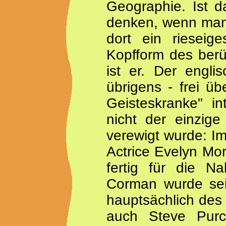
Geographie. Ist d
denken, wenn m
dort ein rieseige
Kopfform des berü
ist er. Der engli
übrigens - frei ü
Geisteskranke" int
nicht der einzig
verewigt wurde: Im
Actrice Evelyn Mor
fertig für die N
Corman wurde sei
hauptsächlich des 
auch Steve Purce