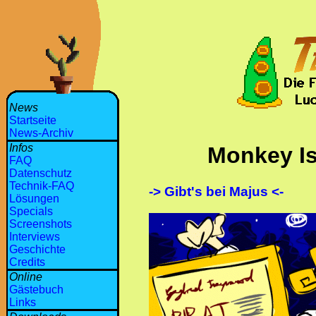
News
Startseite
News-Archiv
Infos
Monkey Is
FAQ
Datenschutz
Technik-FAQ
-> Gibt's bei Majus <-
Lösungen
Specials
Screenshots
Interviews
Geschichte
Credits
Online
Gästebuch
Links