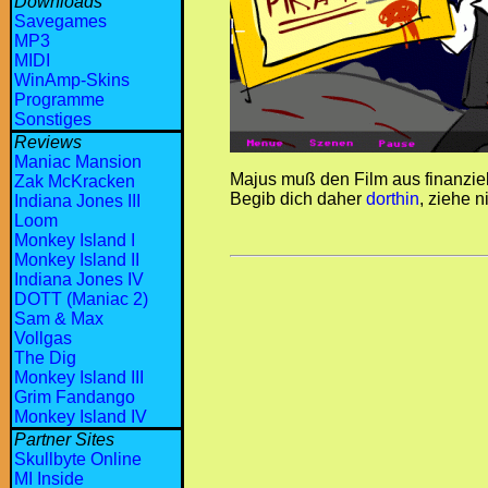
Downloads
Savegames
MP3
MIDI
WinAmp-Skins
Programme
Sonstiges
Reviews
Maniac Mansion
Majus muß den Film aus finanziel
Zak McKracken
Begib dich daher
dorthin
, ziehe 
Indiana Jones III
Loom
Monkey Island I
Monkey Island II
Indiana Jones IV
DOTT (Maniac 2)
Sam & Max
Vollgas
The Dig
Monkey Island III
Grim Fandango
Monkey Island IV
Partner Sites
Skullbyte Online
MI Inside