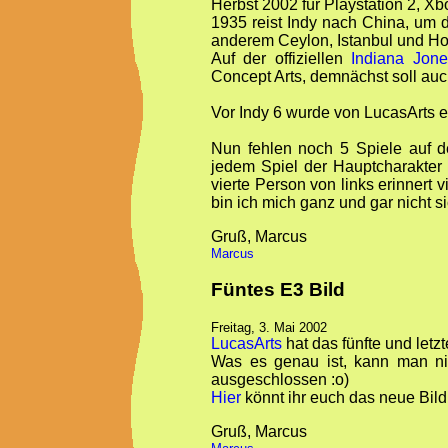
Herbst 2002 für Playstation 2, X
1935 reist Indy nach China, um d
anderem Ceylon, Istanbul und Ho
Auf der offiziellen
Indiana Jone
Concept Arts, demnächst soll auch
Vor Indy 6 wurde von LucasArts e
Nun fehlen noch 5 Spiele auf 
jedem Spiel der Hauptcharakter 
vierte Person von links erinnert
bin ich mich ganz und gar nicht si
Gruß, Marcus
Marcus
Füntes E3 Bild
Freitag, 3. Mai 2002
LucasArts
hat das fünfte und letz
Was es genau ist, kann man ni
ausgeschlossen :o)
Hier
könnt ihr euch das neue Bil
Gruß, Marcus