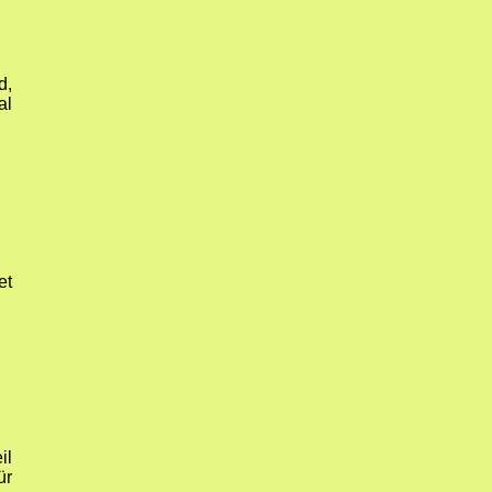
d,
al
et
il
ür