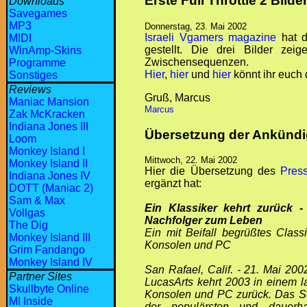
Erste Full Throttle 2 Bilde
Downloads
Savegames
MP3
Donnerstag, 23. Mai 2002
Israeli Vgamers magazine
hat d
MIDI
gestellt. Die drei Bilder z
WinAmp-Skins
Zwischensequenzen.
Programme
Hier
,
hier
und
hier
könnt ihr euch 
Sonstiges
Reviews
Gruß, Marcus
Maniac Mansion
Marcus
Zak McKracken
Indiana Jones III
Übersetzung der Ankündig
Loom
Monkey Island I
Mittwoch, 22. Mai 2002
Monkey Island II
Hier die Übersetzung des
Pres
Indiana Jones IV
ergänzt hat:
DOTT (Maniac 2)
Sam & Max
Ein Klassiker kehrt zurück -
Vollgas
Nachfolger zum Leben
The Dig
Ein mit Beifall begrüßtes Clas
Monkey Island III
Konsolen und PC
Grim Fandango
Monkey Island IV
San Rafael, Calif. - 21. Mai 200
Partner Sites
LucasArts kehrt 2003 in einem l
Skullbyte Online
Konsolen und PC zurück. Das S
MI Inside
der populärsten und dauerhaf