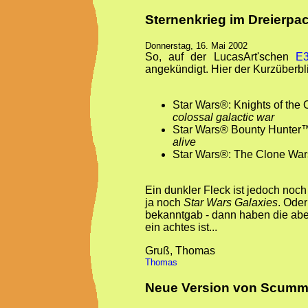
Sternenkrieg im Dreierpa
Donnerstag, 16. Mai 2002
So, auf der LucasArt'schen
E3
angekündigt. Hier der Kurzüberbl
Star Wars®: Knights of the
colossal galactic war
Star Wars® Bounty Hunter
alive
Star Wars®: The Clone Wa
Ein dunkler Fleck ist jedoch noch 
ja noch
Star Wars Galaxies
. Oder
bekanntgab - dann haben die aber
ein achtes ist...
Gruß, Thomas
Thomas
Neue Version von Scum