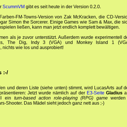
er
ScummVM
gibt es seit heute in der Version 0.2.0.
6-Farben-FM-Towns-Version von Zak McKracken, die CD-Versi
gar Simon the Sorcerer. Einige Games wie Sam & Max, die si
spielen ließen, kann man jetzt endlich komplett bewältigen.
men als je zuvor unterstützt. Außerdem wurde experimentell d
lgas, The Dig, Indy 3 (VGA) und Monkey Island 1 (VG
, nichts wie los und ausprobiert!
 :-/
n und deren Liste (siehe unten) stimmt, wird LucasArts auf d
präsentieren: Jetzt wurde nämlich auf der
E3-Seite
Gladius
a
oll ein
turn-based action role-playing (RPG) game
werden
rs-Shooter. Das Mädel sieht jedoch ganz nett aus ;-)