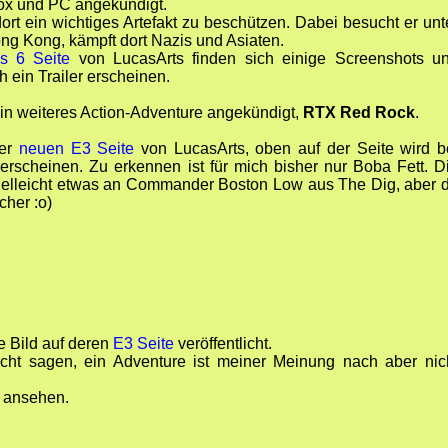
box und PC angekündigt.
ort ein wichtiges Artefakt zu beschützen. Dabei besucht er unt
ng Kong, kämpft dort Nazis und Asiaten.
s 6 Seite
von LucasArts finden sich einige Screenshots u
 ein Trailer erscheinen.
in weiteres Action-Adventure angekündigt,
RTX Red Rock
.
der
neuen E3 Seite
von LucasArts, oben auf der Seite wird b
erscheinen. Zu erkennen ist für mich bisher nur Boba Fett. D
 vielleicht etwas an Commander Boston Low aus The Dig, aber 
cher :o)
te Bild auf deren
E3 Seite
veröffentlicht.
cht sagen, ein Adventure ist meiner Meinung nach aber nic
d ansehen.