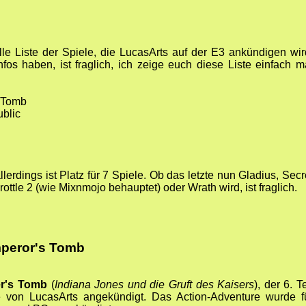
lle Liste der Spiele, die LucasArts auf der E3 ankündigen wir
nfos haben, ist fraglich, ich zeige euch diese Liste einfach m
s Tomb
ublic
lerdings ist Platz für 7 Spiele. Ob das letzte nun Gladius, Secr
ottle 2 (wie Mixnmojo behauptet) oder Wrath wird, ist fraglich.
mperor's Tomb
er's Tomb
(
Indiana Jones und die Gruft des Kaisers
), der 6. Te
 von LucasArts angekündigt. Das Action-Adventure wurde f