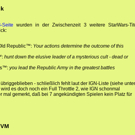
ck
-Seite
wurden in der Zwischenzeit 3 weitere StarWars-Tit
ick:
 Old Republic™:
Your actions determine the outcome of this
™:
hunt down the elusive leader of a mysterious cult - dead or
rs™:
you lead the Republic Army in the greatest battles
übriggeblieben - schließlich fehlt laut der IGN-Liste (siehe unte
 wird es doch noch ein Full Throttle 2, wie IGN schonmal
 mal gemerkt, daß bei 7 angekündigten Spielen kein Platz für
mVM