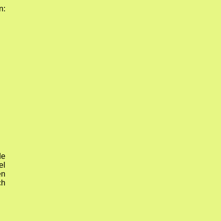
n:
de
el
en
ch
.