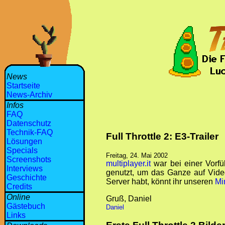
News
Startseite
News-Archiv
Infos
FAQ
Datenschutz
Technik-FAQ
Full Throttle 2: E3-Trailer
Lösungen
Specials
Freitag, 24. Mai 2002
Screenshots
multiplayer.it
war bei einer Vorfü
Interviews
genutzt, um das Ganze auf Vi
Geschichte
Server habt, könnt ihr unseren
Mi
Credits
Online
Gruß, Daniel
Gästebuch
Daniel
Links