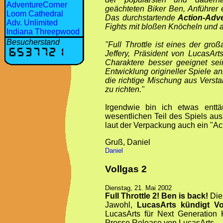
AdventureCorner
geächteten Biker Ben, Anführer
Loom Cathedral
Das durchstartende
Action-Adv
Adv. Unlimited
Fights mit bloßen Knöcheln und
Indiana Threepwood
Besucherstand
"Full Throttle ist eines der gro
Jeffery, Präsident von LucasArt
Charaktere besser geeignet se
Entwicklung origineller Spiele an
die richtige Mischung aus Verst
zu richten."
Irgendwie bin ich etwas entt
wesentlichen Teil des Spiels au
laut der Verpackung auch ein "Act
Gruß, Daniel
Daniel
Vollgas 2
Dienstag, 21. Mai 2002
Full Throttle 2! Ben is back!
Dies
Jawohl,
LucasArts kündigt Vo
LucasArts für Next Generatio
Presse Release von LucasArts.