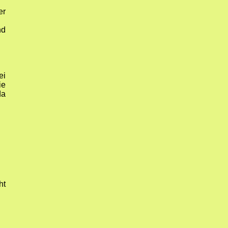
er
nd
ei
ie
da
ht