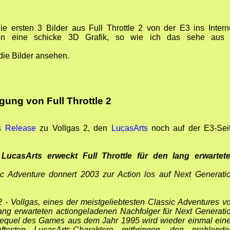
r
ie ersten 3 Bilder aus Full Throttle 2 von der E3 ins Intern
eigen eine schicke 3D Grafik, so wie ich das sehe aus
die Bilder ansehen.
ung von Full Throttle 2
s Release
zu Vollgas 2, den
LucasArts
noch auf der E3-Sei
 LucasArts erweckt Full Throttle für den lang erwartet
sic Adventure donnert 2003 zur Action los auf Next Generati
2 - Vollgas, eines der meistgeliebtesten Classic Adventures v
ang erwarteten actiongeladenen Nachfolger für Next Generati
equel des Games aus dem Jahr 1995 wird wieder einmal ein
testen LucasArts-Charaktere mitbringen, den prahlende