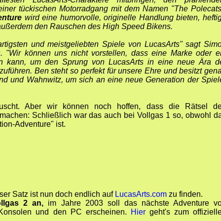
 einer tückischen Motorradgang mit dem Namen "The Polecats
enture
wird eine humorvolle, originelle Handlung bieten, hefti
 außerdem den Rauschen des High Speed Bikens.
ßartigsten und meistgeliebten Spiele von LucasArts" sagt Sim
s. "Wir können uns nicht vorstellen, dass eine Marke oder e
in kann, um den Sprung von LucasArts in eine neue Ära d
zuführen. Ben steht so perfekt für unsere Ehre und besitzt gen
and und Wahnwitz, um sich an eine neue Generation der Spiel
äuscht. Aber wir können noch hoffen, dass die Rätsel d
smachen: Schließlich war das auch bei Vollgas 1 so, obwohl d
ion-Adventure" ist.
er Satz ist nun doch endlich auf
LucasArts.com
zu finden.
llgas 2 an,
im Jahre 2003 soll das nächste Adventure v
n Konsolen und den PC erscheinen.
Hier
geht's zum offiziell