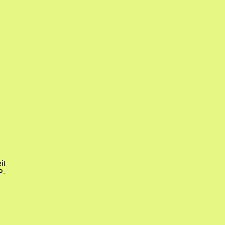
it
P-