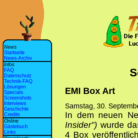
News
Startseite
News-Archiv
Infos
S
FAQ
Datenschutz
Technik-FAQ
Lösungen
EMI Box Art
Specials
Screenshots
Interviews
Samstag, 30. Septemb
Geschichte
In dem neuen Ne
Credits
Online
Insider")
wurde das
Gästebuch
Links
4 Box veröffentlich