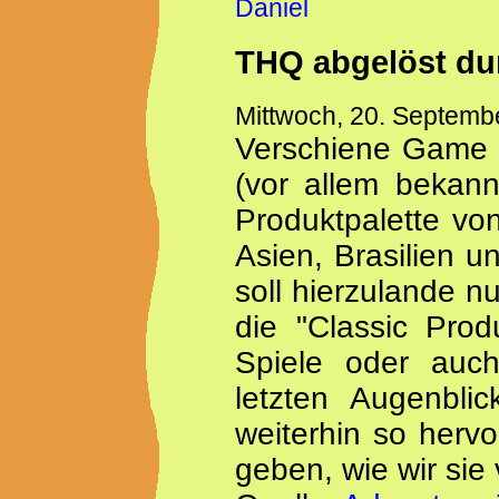
Daniel
THQ abgelöst dur
Mittwoch, 20. Septemb
Verschiene Game S
(vor allem bekann
Produktpalette v
Asien, Brasilien u
soll hierzulande n
die "Classic Prod
Spiele oder auc
letzten Augenblic
weiterhin so herv
geben, wie wir si