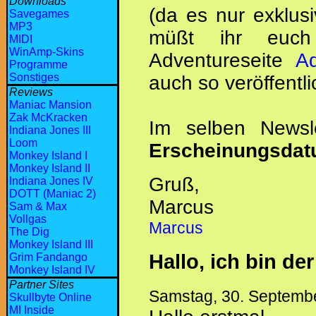
Downloads
(da es nur exklusi
Savegames
MP3
müßt ihr euch 
MIDI
WinAmp-Skins
Adventureseite
Ad
Programme
Sonstiges
auch so veröffentli
Reviews
Maniac Mansion
Zak McKracken
Im selben News
Indiana Jones III
Loom
Erscheinungsda
Monkey Island I
Monkey Island II
Gruß,
Indiana Jones IV
DOTT (Maniac 2)
Marcus
Sam & Max
Vollgas
Marcus
The Dig
Monkey Island III
Hallo, ich bin der
Grim Fandango
Monkey Island IV
Partner Sites
Samstag, 30. Septemb
Skullbyte Online
MI Inside