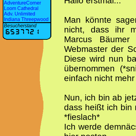
Hallo erstmal...
AdventureCorner
Loom Cathedral
Adv. Unlimited
Man könnte sagen
Indiana Threepwood
Besucherstand
nicht, dass ihr 
Marcus Bäumer 
Webmaster der Sc
Diese wird nun ba
übernommen (*snie
einfach nicht mehr
Nun, ich bin ab je
dass heißt ich bin
*fieslach*
Ich werde demnäc