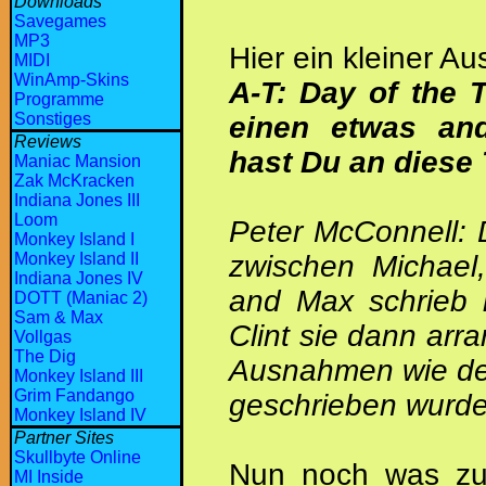
Downloads
Savegames
MP3
Hier ein kleiner Au
MIDI
WinAmp-Skins
A-T: Day of the
Programme
Sonstiges
einen etwas and
Reviews
hast Du an diese 
Maniac Mansion
Zak McKracken
Indiana Jones III
Loom
Peter McConnell: 
Monkey Island I
zwischen Michael,
Monkey Island II
Indiana Jones IV
and Max schrieb 
DOTT (Maniac 2)
Sam & Max
Clint sie dann arra
Vollgas
The Dig
Ausnahmen wie de
Monkey Island III
Grim Fandango
geschrieben wurde
Monkey Island IV
Partner Sites
Skullbyte Online
Nun noch was zu 
MI Inside