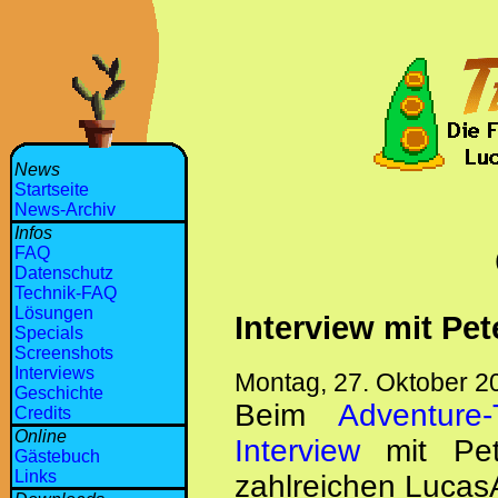
News
Startseite
News-Archiv
Infos
FAQ
Datenschutz
Technik-FAQ
Lösungen
Interview mit Pe
Specials
Screenshots
Interviews
Montag, 27. Oktober 2
Geschichte
Beim
Adventure-T
Credits
Online
Interview
mit Pet
Gästebuch
Links
zahlreichen Lucas