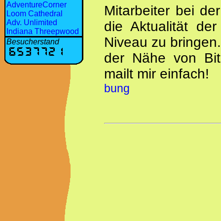
AdventureCorner
Mitarbeiter bei de
Loom Cathedral
Adv. Unlimited
die Aktualität de
Indiana Threepwood
Niveau zu bringen.
Besucherstand
der Nähe von Bit
mailt mir einfach!
bung