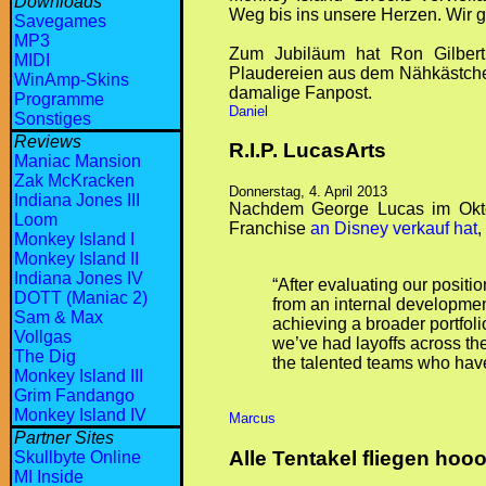
Downloads
Weg bis ins unsere Herzen. Wir gr
Savegames
MP3
Zum Jubiläum hat Ron Gilber
MIDI
Plaudereien aus dem Nähkästchen 
WinAmp-Skins
damalige Fanpost.
Programme
Daniel
Sonstiges
Reviews
R.I.P. LucasArts
Maniac Mansion
Zak McKracken
Donnerstag, 4. April 2013
Indiana Jones III
Nachdem George Lucas im Oktob
Loom
Franchise
an Disney verkauf hat
,
Monkey Island I
Monkey Island II
Indiana Jones IV
“After evaluating our positi
DOTT (Maniac 2)
from an internal developmen
Sam & Max
achieving a broader portfoli
Vollgas
we’ve had layoffs across th
The Dig
the talented teams who have
Monkey Island III
Grim Fandango
Monkey Island IV
Marcus
Partner Sites
Alle Tentakel fliegen hoo
Skullbyte Online
MI Inside