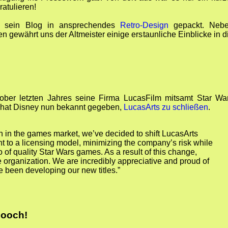
atulieren!
t sein Blog in ansprechendes
Retro-Design
gepackt. Neb
gewährt uns der Altmeister einige erstaunliche Einblicke in d
er letzten Jahres seine Firma LucasFilm mitsamt Star Wa
 hat Disney nun bekannt gegeben,
LucasArts zu schließen
.
on in the games market, we’ve decided to shift LucasArts
t to a licensing model, minimizing the company’s risk while
o of quality Star Wars games. As a result of this change,
e organization. We are incredibly appreciative and proud of
 been developing our new titles.”
oooch!