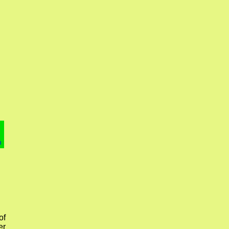
3
of
er