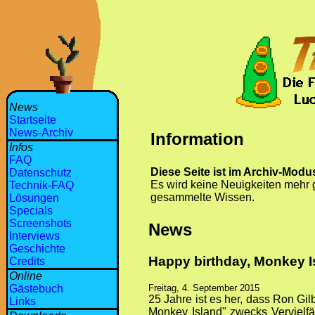
News
Startseite
News-Archiv
Information
Infos
FAQ
Diese Seite ist im Archiv-Modu
Datenschutz
Es wird keine Neuigkeiten mehr 
Technik-FAQ
gesammelte Wissen.
Lösungen
Specials
Screenshots
News
Interviews
Geschichte
Happy birthday, Monkey I
Credits
Online
Freitag, 4. September 2015
Gästebuch
25 Jahre ist es her, dass Ron Gil
Links
Monkey Island" zwecks Vervielfä