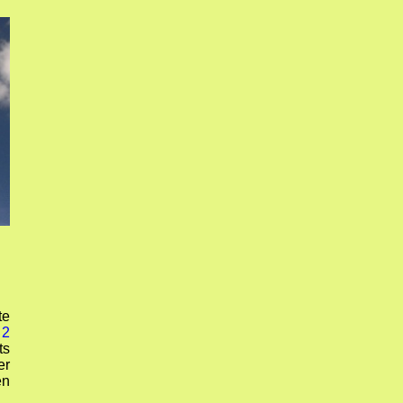
te
 2
ts
er
en