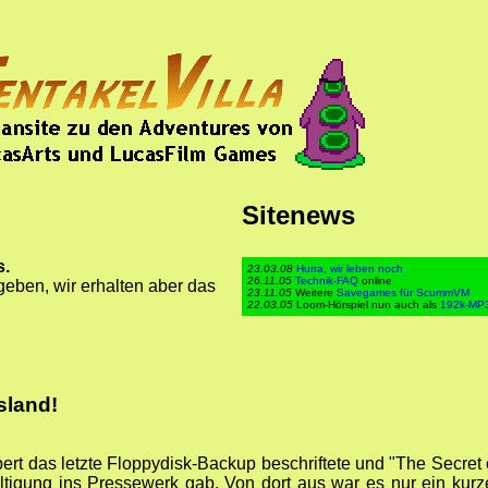
Sitenews
s.
23.03.08
Hurra, wir leben noch
26.11.05
Technik-FAQ
online
geben, wir erhalten aber das
23.11.05
Weitere
Savegames für ScummVM
22.03.05
Loom-Hörspiel nun auch als
192k-MP
sland!
bert das letzte Floppydisk-Backup beschriftete und "The Secret 
ltigung ins Pressewerk gab. Von dort aus war es nur ein kurz