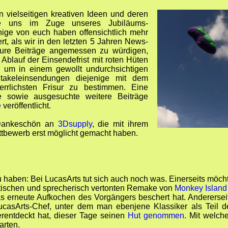
 vielseitigen kreativen Ideen und deren
e uns im Zuge unseres Jubiläums-
nige von euch haben offensichtlich mehr
ert, als wir in den letzten 5 Jahren News-
ure Beiträge angemessen zu würdigen,
Ablauf der Einsendefrist mit roten Hüten
, um in einem gewollt undurchsichtigen
ntakeleinsendungen diejenige mit dem
rrlichsten Frisur zu bestimmen. Eine
e sowie ausgesuchte weitere Beiträge
e
veröffentlicht.
 Dankeschön an
3Dsupply
, die mit ihrem
tbewerb erst möglicht gemacht haben.
haben: Bei LucasArts tut sich auch noch was. Einerseits möch
tischen und sprecherisch vertonten Remake von
Monkey Island
s erneute Aufkochen des Vorgängers beschert hat. Anderersei
LucasArts-Chef, unter dem man ebenjene Klassiker als Teil d
rentdeckt hat, dieser Tage seinen
Hut genommen
. Mit welch
arten.