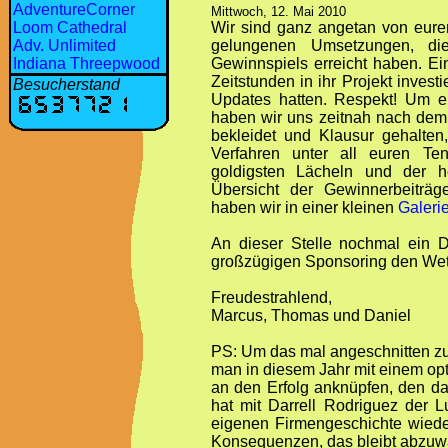
AdventureCorner
Mittwoch, 12. Mai 2010
Loom Cathedral
Wir sind ganz angetan von euren
Adv. Unlimited
gelungenen Umsetzungen, di
Indiana Threepwood
Gewinnspiels erreicht haben. Ei
Zeitstunden in ihr Projekt investi
Besucherstand
Updates hatten. Respekt! Um e
haben wir uns zeitnah nach dem 
bekleidet und Klausur gehalten
Verfahren unter all euren Te
goldigsten Lächeln und der he
Übersicht der Gewinnerbeiträg
haben wir in einer kleinen
Galeri
An dieser Stelle nochmal ein
großzügigen Sponsoring den Wet
Freudestrahlend,
Marcus, Thomas und Daniel
PS: Um das mal angeschnitten zu 
man in diesem Jahr mit einem op
an den Erfolg anknüpfen, den da
hat mit Darrell Rodriguez der 
eigenen Firmengeschichte wiede
Konsequenzen, das bleibt abzuw